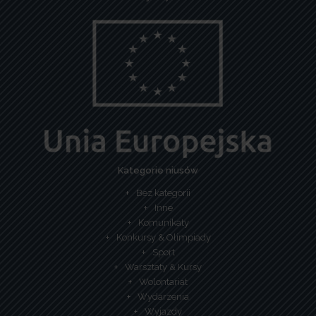
Kategorie niusów
Bez kategorii
Inne
Komunikaty
Konkursy & Olimpiady
Sport
Warsztaty & Kursy
Wolontariat
Wydarzenia
Wyjazdy