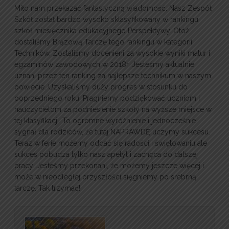
Miło nam przekazać fantastyczną wiadomość. Nasz Zespół
Szkół został bardzo wysoko sklasyfikowany w rankingu
szkół miesięcznika edukacyjnego Perspektywy. Otóż
dostaliśmy Brązową Tarczę tego rankingu w kategorii
Techników. Zostaliśmy docenieni za wysokie wyniki matur i
egzaminów zawodowych w 2018r. Jesteśmy aktualnie
uznani przez ten ranking za najlepsze technikum w naszym
powiecie. Uzyskaliśmy duży progres w stosunku do
poprzedniego roku. Pragniemy podziękować uczniom i
nauczycielom za podniesienie szkoły na wyższe miejsce w
tej klasyfikacji. To ogromne wyróżnienie i jednocześnie
sygnał dla rodziców, że tutaj NAPRAWDĘ uczymy sukcesu.
Teraz w ferie możemy oddać się radości i świętowaniu ale
sukces pobudza tylko nasz apetyt i zachęca do dalszej
pracy. Jesteśmy przekonani, że możemy jeszcze więcej i
może w nieodległej przyszłości sięgniemy po srebrną
tarczę. Tak trzymać!