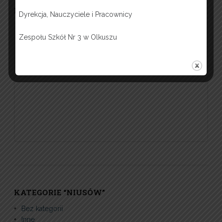
FACEBOOK
Dyrekcja, Nauczyciele i Pracownicy
Zespołu Szkół Nr 3 w Olkuszu
KATEGORIE “NIUSÓW”
Bez kategorii
Inne