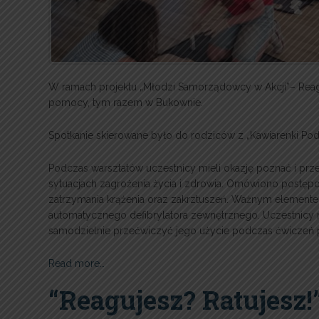
W ramach projektu „Młodzi Samorządowcy w Akcji”– Reaguj
pomocy, tym razem w Bukownie.
Spotkanie skierowane było do rodziców z „Kawiarenki Pod
Podczas warsztatów uczestnicy mieli okazję poznać i p
sytuacjach zagrożenia życia i zdrowia. Omówiono postęp
zatrzymania krążenia oraz zakrztuszeń. Ważnym elemente
automatycznego defibrylatora zewnętrznego. Uczestnicy mog
samodzielnie przećwiczyć jego użycie podczas ćwiczeń 
Read more…
“Reagujesz? Ratujesz!