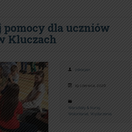
j pomocy dla uczniów
w Kluczach
zskocjan
19 czerwca, 2026
Warsztaty & Kursy
,
Wolontariat
,
Wydarzenia