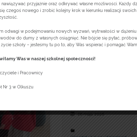
ty, nawiązywać przyjaźnie oraz odkrywać własne możliwości. Każdy dz
ię czegoś nowego i zrobić kolejny krok w kierunku realizacji swoich
który w swoim przemówieniu podkreślił, jak ważna jest
zyszłość.
drowia oraz jak wielką wartość ma odwaga, opanowanie i
 odwagi w podejmowaniu nowych wyzwań, wytrwałości w dążeniu
owodów do dumy z własnych osiągnięć. Nie bójcie się pytać, próbow
życie szkoły – jesteśmy tu po to, aby Was wspierać i pomagać Wam
y w Akcji”– Reagujesz?
witamy Was w naszej szkolnej społeczności!
czyciele i Pracownicy
ł Nr 3 w Olkuszu
zskocjan
28 maja, 2026