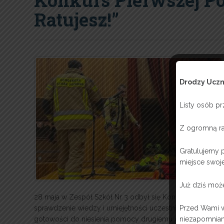
Konkurs Pierwszej P
Ratujesz!”
Drodzy Uczn
Listy osób p
Z ogromną ra
Gratulujemy p
miejsce swoje
Już dziś moż
28 maja w Zespół Szkół Nr 3 odbył się Konkurs Pierwszej 
sprawdzenie wiedzy i umiejętności uczestników, ale prze
Przed Wami w
gotowości do niesienia pomocy drugiemu człowiekowi.
niezapomnian