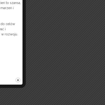
ień to szansa,
 marzeń i
 do celów
ać i
 w rozwoju.