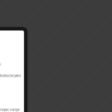
.
raliście jako
zwijać swoje