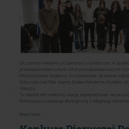
16 czerwca mieliśmy przyjemność uczestniczyć w spotka
przedstawicielami innych szkół ponadpodstawowych rozma
Międzyszkolne Inicjatywy Środowiskowe. Spotkanie odbył
Sobczyka oraz Pani Joanny Szatan-Kenderow, Dyrektor ds. 
Olkuszu.
To właśnie tam mieliśmy okazję zaprezentować nasze pomy
które połączą edukację ekologiczną z integracją młodzieży
Read more…