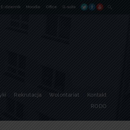
Search
E-dziennik
Moodle
Office
G-suite
for:
yki
Rekrutacja
Wolontariat
Kontakt
RODO