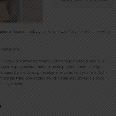
Warsztaty & Kursy
,
Wolontariat
esz? Ratujesz! odbyły się kolejne warsztaty z zakresu pierwszej
 Parasolem”.
rzećwiczyć podstawowe zasady udzielania pierwszej pomocy w
owanie w przypadku omdlenia, utraty przytomności, nagłego
m zajęć było również przedstawienie zasad korzystania z AED –
li nie tylko dowiedzieć się, jak działa urządzenie, ale także
praktycznych.
”