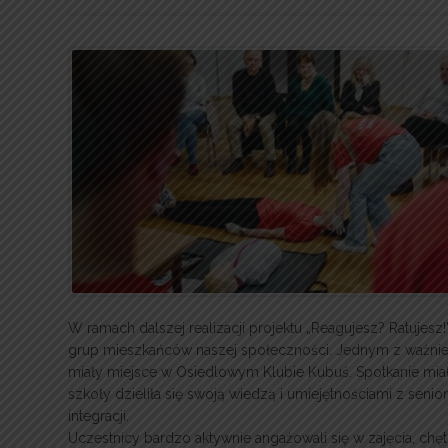
W ramach dalszej realizacji projektu „Reagujesz? Ratujesz
grup mieszkańców naszej społeczności. Jednym z ważniejs
miały miejsce w Osiedlowym Klubie Kubuś. Spotkanie mia
szkoły dzieliła się swoją wiedzą i umiejętnościami z sen
integracji.
Uczestnicy bardzo aktywnie angażowali się w zajęcia, chęt