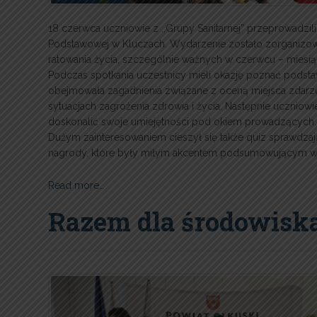
18 czerwca uczniowie z ,,Grupy Sanitarnej” przeprowadzi
Podstawowej w Kluczach. Wydarzenie zostało zorganizow
ratowania życia, szczególnie ważnych w czerwcu – mie
Podczas spotkania uczestnicy mieli okazję poznać podst
obejmowała zagadnienia związane z oceną miejsca zda
sytuacjach zagrożenia zdrowia i życia. Następnie uczniow
doskonalić swoje umiejętności pod okiem prowadzących.
Dużym zainteresowaniem cieszył się także quiz sprawdzaj
nagrody, które były miłym akcentem podsumowującym wa
Read more…
Razem dla środowiska,