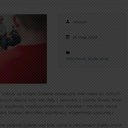
zskocjan
26 maja, 2026
Wolontariat
,
Wydarzenia
!” odbyły się kolejne działania edukacyjne skierowane do różnych
zych etapów były warsztaty z seniorami z osiedla Słowiki, które
ło wyjątkowy, międzypokoleniowy charakter – młodzież naszej
iorami, budując atmosferę współpracy, wzajemnego szacunku i
nie zadawali pytania oraz brali udział w ćwiczeniach praktycznych