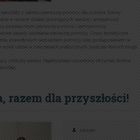
li warsztaty z zakresu pierwszej pomocy dla uczniów Szkoły
ane w ramach działań promujących wiedzę i umiejętności
siącu poświęconym pierwszej pomocy i samopomocy.
awowe zasady udzielania pierwszej pomocy. Część teoretyczna
rzenia, prawidłowym wezwaniem pomocy oraz postępowaniem w
ie wzięli udział w ćwiczeniach praktycznych, podczas których mogli
ący zdobytą wiedzę. Najaktywniejsi uczestnicy otrzymali drobne
rsztaty.
 razem dla przyszłości!
zskocjan