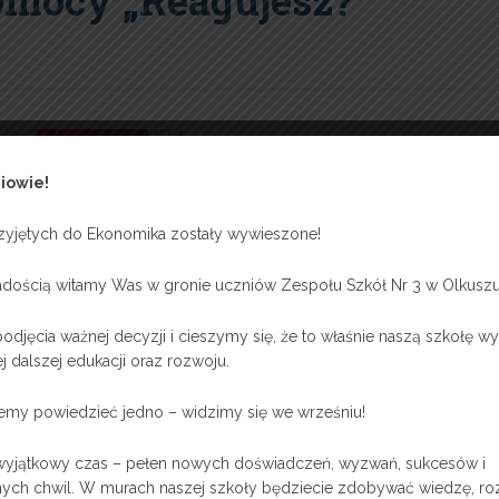
omocy „Reagujesz?
zskocjan
iowie!
1 czerwca, 2026
rzyjętych do Ekonomika zostały wywieszone!
dością witamy Was w gronie uczniów Zespołu Szkół Nr 3 w Olkuszu
Konkursy & Olimpiady
,
Warsztaty & Kursy
,
Wolontariat
odjęcia ważnej decyzji i cieszymy się, że to właśnie naszą szkołę wyb
j dalszej edukacji oraz rozwoju.
emy powiedzieć jedno – widzimy się we wrześniu!
Pomocy „Reagujesz? Ratujesz!”, którego celem było nie tylko
de wszystkim promowanie postaw odpowiedzialności, empatii i
yjątkowy czas – pełen nowych doświadczeń, wyzwań, sukcesów i
ych chwil. W murach naszej szkoły będziecie zdobywać wiedzę, ro