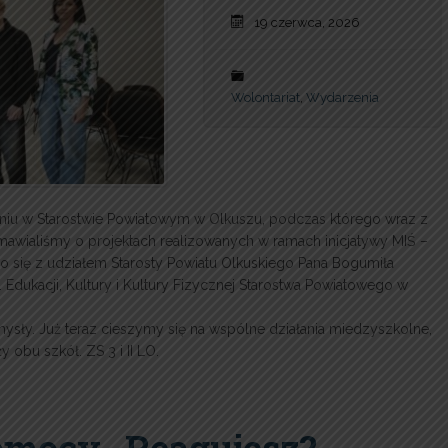
19 czerwca, 2026
Wolontariat
,
Wydarzenia
niu w Starostwie Powiatowym w Olkuszu, podczas którego wraz z
wialiśmy o projektach realizowanych w ramach inicjatywy MIŚ –
o się z udziałem Starosty Powiatu Olkuskiego Pana Bogumiła
Edukacji, Kultury i Kultury Fizycznej Starostwa Powiatowego w
sły. Już teraz cieszymy się na wspólne działania miedzyszkolne,
 obu szkół. ZS 3 i II LO.