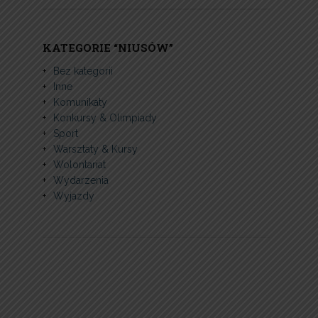
KATEGORIE “NIUSÓW”
Bez kategorii
Inne
Komunikaty
Konkursy & Olimpiady
Sport
Warsztaty & Kursy
Wolontariat
Wydarzenia
Wyjazdy