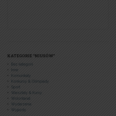
KATEGORIE “NIUSÓW”
Bez kategorii
Inne
Komunikaty
Konkursy & Olimpiady
Sport
Warsztaty & Kursy
Wolontariat
Wydarzenia
Wyjazdy