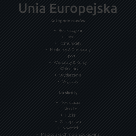
Kategorie niusów
Bez kategorii
Inne
Komunikaty
Konkursy & Olimpiady
Sport
Warsztaty & Kursy
Wolontariat
Wydarzenia
Wyjazdy
Na skróty
Rekrutacja
Moodle
Flickr
Zastępstwa
Nowości
Małopolska Chmura Edukacyjna