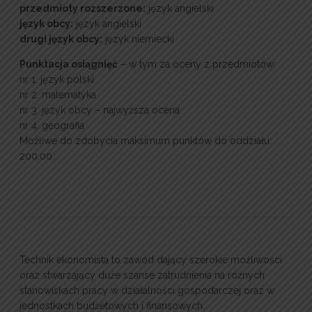
przedmioty rozszerzone:
język angielski
język obcy:
język angielski
drugi język obcy:
język niemiecki
Punktacja osiągnięć
– w tym za oceny z przedmiotów:
nr 1. język polski
nr 2. matematyka
nr 3. język obcy – najwyższa ocena
nr 4. geografia
Możliwe do zdobycia maksimum punktów do oddziału:
200.00
Technik ekonomista to zawód dający szerokie możliwości
oraz stwarzający duże szanse zatrudnienia na różnych
stanowiskach pracy w działalności gospodarczej oraz w
jednostkach budżetowych i finansowych.