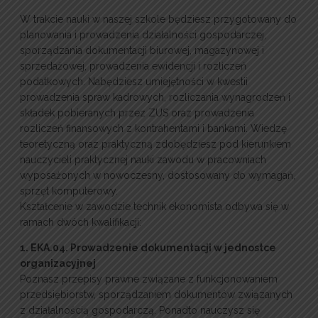
W trakcie nauki w naszej szkole będziesz przygotowany do
planowania i prowadzenia działalności gospodarczej,
sporządzania dokumentacji biurowej, magazynowej i
sprzedażowej, prowadzenia ewidencji i rozliczeń
podatkowych. Nabędziesz umiejętności w kwestii
prowadzenia spraw kadrowych, rozliczania wynagrodzeń i
składek pobieranych przez ZUS oraz prowadzenia
rozliczeń finansowych z kontrahentami i bankami. Wiedzę
teoretyczną oraz praktyczną zdobędziesz pod kierunkiem
nauczycieli praktycznej nauki zawodu w pracowniach
wyposażonych w nowoczesny, dostosowany do wymagań,
sprzęt komputerowy.
Kształcenie w zawodzie technik ekonomista odbywa się w
ramach dwóch kwalifikacji:
1. EKA.04. Prowadzenie dokumentacji w jednostce
organizacyjnej
Poznasz przepisy prawne związane z funkcjonowaniem
przedsiębiorstw, sporządzaniem dokumentów związanych
z działalnością gospodarczą. Ponadto nauczysz się