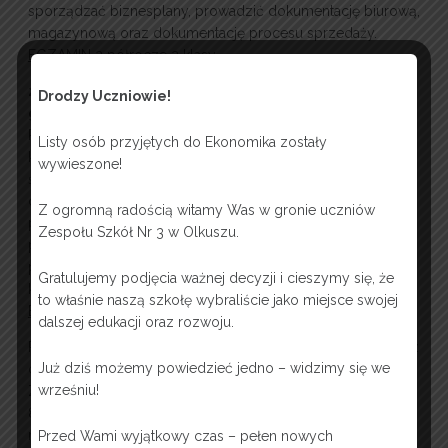
sporządzać biznesplany, prowadzić dokumentację biurową,
magazynową oraz dokumentację procesu sprzedaży.
EGZAMIN 2 półrocze 2 klasy
2. EKA.05. Prowadzenie spraw kadrowo-płacowych i
Drodzy Uczniowie!
gospodarki finansowej jednostek organizacyjnych
Poznasz zagadnienia związane z prowadzeniem spraw
Listy osób przyjętych do Ekonomika zostały
kadrowo-płacowych, podatkowych oraz związanych ze
wywieszone!
świadczeniami socjalnymi. Nauczysz się sporządzać
dokumentację kadrową, rozliczać wynagrodzenia i składki
Z ogromną radością witamy Was w gronie uczniów
pobierane przez ZUS. Nabędziesz umiejętności
Zespołu Szkół Nr 3 w Olkuszu.
prowadzenia ewidencji podatkowych, rozliczeń
podatkowych i prowadzenia rozliczeń finansowych z
Gratulujemy podjęcia ważnej decyzji i cieszymy się, że
kontrahentami i bankami.
to właśnie naszą szkołę wybraliście jako miejsce swojej
EGZAMIN 2 półrocze 4 klasy
dalszej edukacji oraz rozwoju.
Po potwierdzeniu kwalifikacji i ukończeniu szkoły otrzymasz
Już dziś możemy powiedzieć jedno – widzimy się we
dyplom w zawodzie technik ekonomista.
wrześniu!
Zapewniamy organizację praktyk zawodowych w wymiarze
8 tygodni w firmach, urzędach administracyjnych i biurach
rachunkowych.
Przed Wami wyjątkowy czas – pełen nowych