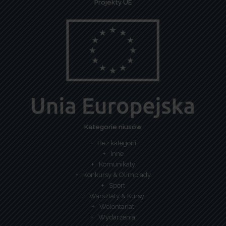
Projekty UE
Kategorie niusów
Bez kategorii
Inne
Komunikaty
Konkursy & Olimpiady
Sport
Warsztaty & Kursy
Wolontariat
Wydarzenia