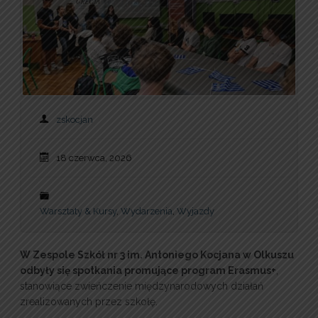
zskocjan
18 czerwca, 2026
Warsztaty & Kursy
,
Wydarzenia
,
Wyjazdy
W Zespole Szkół nr 3 im. Antoniego Kocjana w Olkuszu
odbyły się spotkania promujące program Erasmus+
,
stanowiące zwieńczenie międzynarodowych działań
zrealizowanych przez szkołę.