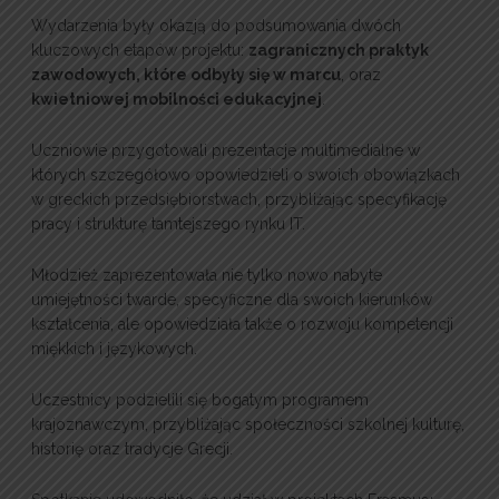
Wydarzenia były okazją do podsumowania dwóch
kluczowych etapów projektu:
zagranicznych praktyk
zawodowych, które odbyły się w marcu
, oraz
kwietniowej mobilności edukacyjnej
.
Uczniowie przygotowali prezentacje multimedialne w
których szczegółowo opowiedzieli o swoich obowiązkach
w greckich przedsiębiorstwach, przybliżając specyfikację
pracy i strukturę tamtejszego rynku IT.
Młodzież zaprezentowała nie tylko nowo nabyte
umiejętności twarde, specyficzne dla swoich kierunków
kształcenia, ale opowiedziała także o rozwoju kompetencji
miękkich i językowych.
Uczestnicy podzielili się bogatym programem
krajoznawczym, przybliżając społeczności szkolnej kulturę,
historię oraz tradycje Grecji.