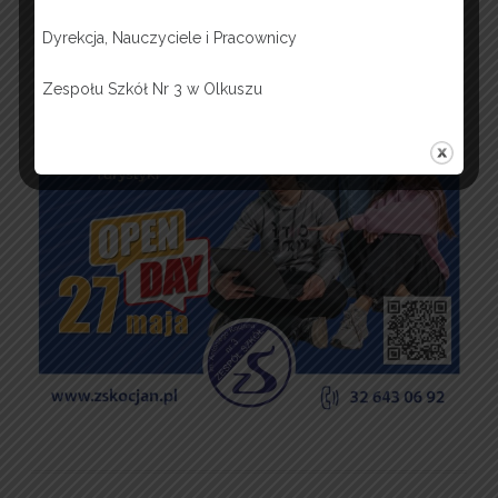
Dyrekcja, Nauczyciele i Pracownicy
Zespołu Szkół Nr 3 w Olkuszu