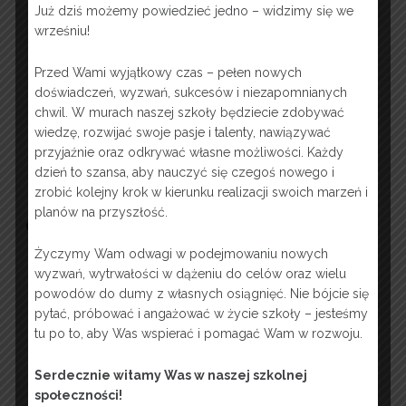
Już dziś możemy powiedzieć jedno – widzimy się we
wrześniu!
zskocjan
Przed Wami wyjątkowy czas – pełen nowych
Post navigation
doświadczeń, wyzwań, sukcesów i niezapomnianych
←
Konkurs Pierwszej Pomocy „Reagujesz? Ratujesz!”
chwil. W murach naszej szkoły będziecie zdobywać
wiedzę, rozwijać swoje pasje i talenty, nawiązywać
przyjaźnie oraz odkrywać własne możliwości. Każdy
Razem Dla Środowiska, Razem Dla Przyszłości!
→
dzień to szansa, aby nauczyć się czegoś nowego i
zrobić kolejny krok w kierunku realizacji swoich marzeń i
planów na przyszłość.
OFERTA EDUKACYJNA 2026
Życzymy Wam odwagi w podejmowaniu nowych
wyzwań, wytrwałości w dążeniu do celów oraz wielu
powodów do dumy z własnych osiągnięć. Nie bójcie się
pytać, próbować i angażować w życie szkoły – jesteśmy
tu po to, aby Was wspierać i pomagać Wam w rozwoju.
Serdecznie witamy Was w naszej szkolnej
społeczności!