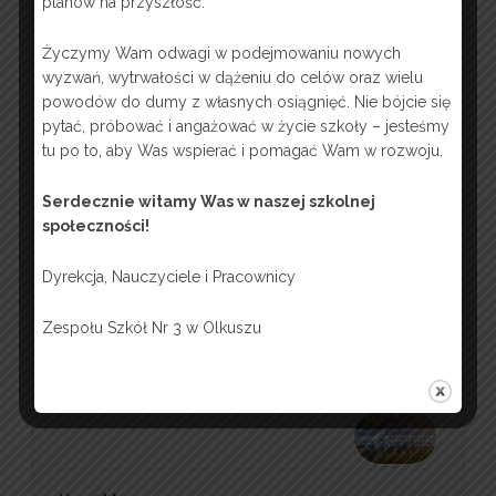
Midterms
planów na przyszłość.
Week 6
Życzymy Wam odwagi w podejmowaniu nowych
wyzwań, wytrwałości w dążeniu do celów oraz wielu
Week 7
powodów do dumy z własnych osiągnięć. Nie bójcie się
pytać, próbować i angażować w życie szkoły – jesteśmy
Week 8
tu po to, aby Was wspierać i pomagać Wam w rozwoju.
Week 9
Serdecznie witamy Was w naszej szkolnej
społeczności!
Finals
Dyrekcja, Nauczyciele i Pracownicy
Zespołu Szkół Nr 3 w Olkuszu
zskocjan