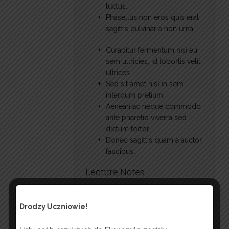
luctus.
Phasellus non eros quis erat
sagittis pulvinar a non urna.
Curabitur fermentum nisi eu
sem ultricies, id lobortis velit
ultrices.
Sed sit amet nisl in sem
interdum pretium.
Aenean ac neque commodo
ante pharetra viverra sed
dictum tortor.
Donec sagittis quam a auctor
faucibus.
Lecture Notes
Nulla nisi ante, auctor a tellus in,
varius molestie nisl. Donec ut
Drodzy Uczniowie!
accumsan sapien. Aliquam erat
volutpat. Suspendisse et ligula non