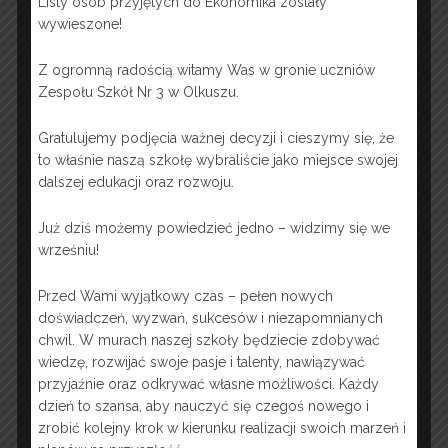
Listy osób przyjętych do Ekonomika zostały
nulla gravida laoreet nec sed tortor.
wywieszone!
Donec ac neque malesuada,
lobortis erat in, sollicitudin nulla.
Z ogromną radością witamy Was w gronie uczniów
Sed vehicula imperdiet leo,
Zespołu Szkół Nr 3 w Olkuszu.
euismod ultricies nisl dapibus in.
Lorem ipsum dolor sit amet,
Gratulujemy podjęcia ważnej decyzji i cieszymy się, że
consectetur adipiscing elit. Donec
to właśnie naszą szkołę wybraliście jako miejsce swojej
ex ipsum, sollicitudin ac elit eu,
dalszej edukacji oraz rozwoju.
pulvinar porttitor velit. In maximus
consectetur risus.
Już dziś możemy powiedzieć jedno – widzimy się we
wrześniu!
Week 2
Przed Wami wyjątkowy czas – pełen nowych
doświadczeń, wyzwań, sukcesów i niezapomnianych
Week 3
chwil. W murach naszej szkoły będziecie zdobywać
wiedzę, rozwijać swoje pasje i talenty, nawiązywać
Week 4
przyjaźnie oraz odkrywać własne możliwości. Każdy
Week 5
dzień to szansa, aby nauczyć się czegoś nowego i
zrobić kolejny krok w kierunku realizacji swoich marzeń i