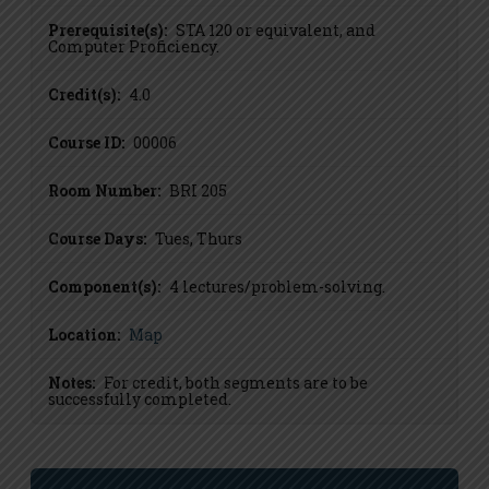
Prerequisite(s):
STA 120 or equivalent, and
Computer Proficiency.
Credit(s):
4.0
Course ID:
00006
Room Number:
BRI 205
Course Days:
Tues, Thurs
Component(s):
4 lectures/problem-solving.
Location:
Map
Notes:
For credit, both segments are to be
successfully completed.