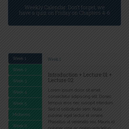
Weekly Calendar: Don’t forget, we
have a quiz on Friday on Chapters 4-6
Week 1
Week 1
Week 2
Introduction + Lecture 01 +
Lecture 02
Week 3
Lorem ipsum dolor sit amet,
Week 4
consectetur adipiscing elit. Donec
tempus eros nec suscipit interdum.
Week 5
Sed id sollicitudin sem. Nulla
Midterms
pulvinar eget lectus et ornare.
Phasellus ut venenatis nisi. Mauris id
Week 6
pulvinar urna, ac malesuada tellus.