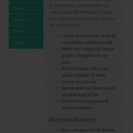
In erat metus, condimentum eu
Week 7
mauris sit amet, tincidunt congue
arcu. Pellentesque cursus semper
Week 8
ex non interdum.
Week 9
Lorem ipsum dolor sit amet,
consectetur adipiscing elit.
Finals
Morbi nec magna eu neque
porttitor fringilla non vel
justo.
Nunc pulvinar metus quis
quam congue, sit amet
ornare est gravida.
Sed et ante non libero iaculis
volutpat eget et elit.
Donec rhoncus purus et
tincidunt efficitur.
Required Readings
Nunc semper nisi et ultrices