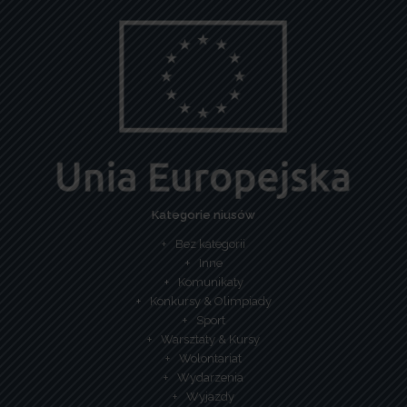
Kategorie niusów
Bez kategorii
Inne
Komunikaty
Konkursy & Olimpiady
Sport
Warsztaty & Kursy
Wolontariat
Wydarzenia
Wyjazdy