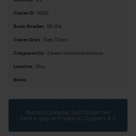
Course ID:
00012
Room Number:
EB 304
Course Days:
Tues, Thurs
Component(s):
2 hours lecture/discussion.
Location:
Map
Notes:
Weekly Calendar: Don’t forget, we
have a quiz on Friday on Chapters 4-6