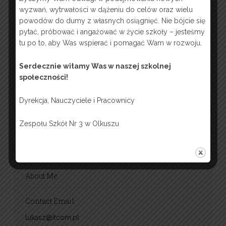
wyzwań, wytrwałości w dążeniu do celów oraz wielu
Week 8
powodów do dumy z własnych osiągnięć. Nie bójcie się
pytać, próbować i angażować w życie szkoły – jesteśmy
Week 9
tu po to, aby Was wspierać i pomagać Wam w rozwoju.
Finals
Serdecznie witamy Was w naszej szkolnej
społeczności!
Dyrekcja, Nauczyciele i Pracownicy
zskocjan
Zespołu Szkół Nr 3 w Olkuszu
About Me
Contact Email:
lukasz@itcom.pl