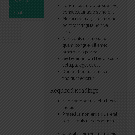
Week 9
Lorem ipsum dolor sit amet,
consectetur adipiscing elit.
Finals
Morbi nec magna eu neque
porttitor fringilla non vel
justo.
Nunc pulvinar metus quis
quam congue, sit amet
ornare est gravida.
Sed et ante non libero iaculis
volutpat eget et elit.
Donec rhoncus purus et
tincidunt efficitur.
Required Readings
Nunc semper nisi et ultrices
luctus.
Phasellus non eros quis erat
sagittis pulvinar a non urna.
Curabitur fermentum nisi eu