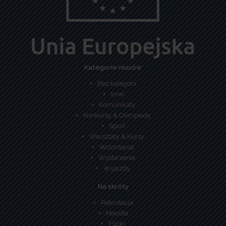
Kategorie niusów
Bez kategorii
Inne
Komunikaty
Konkursy & Olimpiady
Sport
Warsztaty & Kursy
Wolontariat
Wydarzenia
Wyjazdy
Na skróty
Rekrutacja
Moodle
Flickr