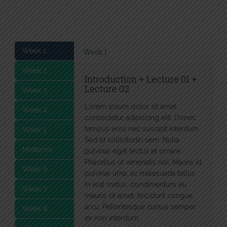
Week 1
Week 1
Week 2
Introduction + Lecture 01 +
Lecture 02
Week 3
Lorem ipsum dolor sit amet,
Week 4
consectetur adipiscing elit. Donec
tempus eros nec suscipit interdum.
Week 5
Sed id sollicitudin sem. Nulla
Midterms
pulvinar eget lectus et ornare.
Phasellus ut venenatis nisi. Mauris id
Week 6
pulvinar urna, ac malesuada tellus.
In erat metus, condimentum eu
Week 7
mauris sit amet, tincidunt congue
arcu. Pellentesque cursus semper
Week 8
ex non interdum.