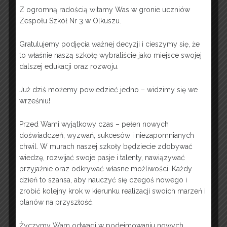
Lorem ipsum dolor sit amet,
Z ogromną radością witamy Was w gronie uczniów
consectetur adipiscing elit. Donec
Zespołu Szkół Nr 3 w Olkuszu.
ex ipsum, sollicitudin ac elit eu,
pulvinar porttitor velit. In maximus
Gratulujemy podjęcia ważnej decyzji i cieszymy się, że
consectetur risus.
to właśnie naszą szkołę wybraliście jako miejsce swojej
dalszej edukacji oraz rozwoju.
Week 2
Już dziś możemy powiedzieć jedno – widzimy się we
wrześniu!
Week 3
Przed Wami wyjątkowy czas – pełen nowych
Week 4
doświadczeń, wyzwań, sukcesów i niezapomnianych
chwil. W murach naszej szkoły będziecie zdobywać
Week 5
wiedzę, rozwijać swoje pasje i talenty, nawiązywać
przyjaźnie oraz odkrywać własne możliwości. Każdy
Midterms
dzień to szansa, aby nauczyć się czegoś nowego i
zrobić kolejny krok w kierunku realizacji swoich marzeń i
Week 6
planów na przyszłość.
Week 7
Życzymy Wam odwagi w podejmowaniu nowych