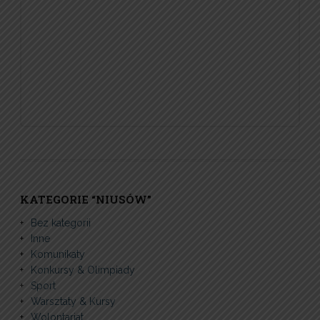
KATEGORIE “NIUSÓW”
Bez kategorii
Inne
Komunikaty
Konkursy & Olimpiady
Sport
Warsztaty & Kursy
Wolontariat