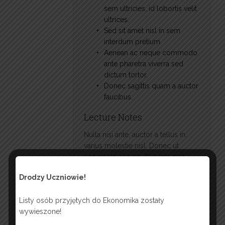
sem ultricies, id lobortis velit
ultrices.
Sed sit amet nisl in sem
interdum pretium.
Aenean ac neque commodo
ante pharetra viverra sed
dictum tortor.
Donec sagittis quam a auctor
faucibus.
Lecture Notes
Nulla nisi ante, auctor a tellus in,
varius molestie nisl. Donec ut
accumsan sapien. Aliquam erat
volutpat. Suspendisse et ligula non
Drodzy Uczniowie!
nulla gravida laoreet nec sed tortor.
Donec ac neque malesuada,
Listy osób przyjętych do Ekonomika zostały
lobortis erat in, sollicitudin nulla.
wywieszone!
Sed vehicula imperdiet leo,
euismod ultricies nisl dapibus in.