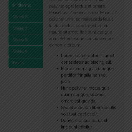
Midterms
pulvinar eget lectus et ornare.
Phasellus ut venenatis nisi. Mauris id
Week 6
pulvinar urna, ac malesuada tellus.
In erat metus, condimentum eu
Week 7
mauris sit amet, tincidunt congue
arcu. Pellentesque cursus semper
Week 8
ex non interdum.
Week 9
Lorem ipsum dolor sit amet,
consectetur adipiscing elit.
Finals
Morbi nec magna eu neque
porttitor fringilla non vel
justo.
Nunc pulvinar metus quis
quam congue, sit amet
ornare est gravida.
Sed et ante non libero iaculis
volutpat eget et elit.
Donec rhoncus purus et
tincidunt efficitur.