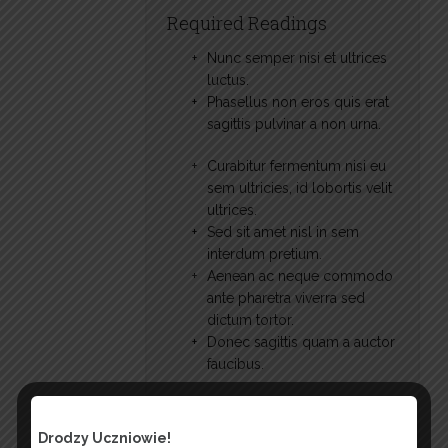
Required Readings
Nunc semper nisi et ultrices
luctus.
Phasellus non eros quis erat
sagittis pulvinar a non urna.
Curabitur fermentum nisi eu
sem ultricies, id lobortis velit
ultrices.
Sed sit amet nisl in sem
interdum pretium.
Aenean ac neque commodo
ante pharetra viverra sed
dictum tortor.
Donec sagittis quam a auctor
faucibus.
Lecture Notes
Drodzy Uczniowie!
Nulla nisi ante, auctor a tellus in,