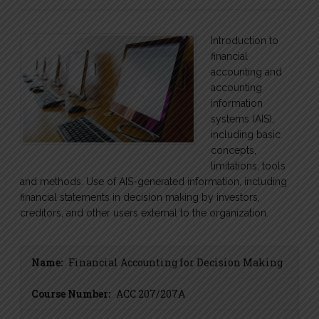
Introduction to
financial
accounting and
accounting
information
systems (AIS),
including basic
concepts,
limitations, tools
and methods. Use of AIS-generated information, including
financial statements in decision making by investors,
creditors, and other users external to the organization.
Name:
Financial Accounting for Decision Making
Course Number:
ACC 207/207A