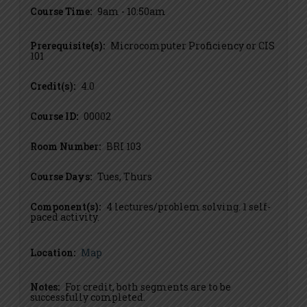
Course Time:
9am - 10:50am
Prerequisite(s):
Microcomputer Proficiency or CIS
101
Credit(s):
4.0
Course ID:
00002
Room Number:
BRI 103
Course Days:
Tues, Thurs
Component(s):
4 lectures/problem solving. 1 self-
paced activity.
Location:
Map
Notes:
For credit, both segments are to be
successfully completed.