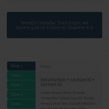
Weekly Calendar: Don’t forget, we
have a quiz on Friday on Chapters 4-6
Week 1
Week 1
Week 2
Introduction + Lecture 01 +
Lecture 02
Week 3
Lorem ipsum dolor sit amet,
Week 4
consectetur adipiscing elit. Donec
tempus eros nec suscipit interdum.
Week 5
Sed id sollicitudin sem. Nulla