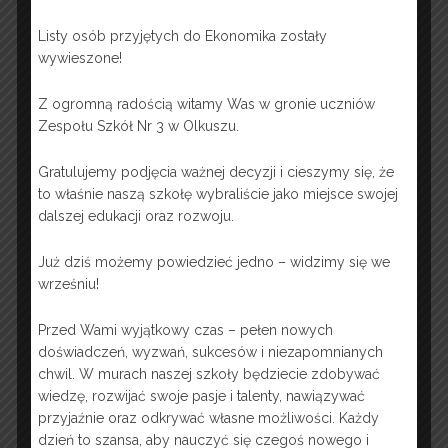
varius molestie nisl. Donec ut
accumsan sapien. Aliquam erat
Listy osób przyjętych do Ekonomika zostały
volutpat. Suspendisse et ligula non
wywieszone!
nulla gravida laoreet nec sed tortor.
Donec ac neque malesuada,
Z ogromną radością witamy Was w gronie uczniów
lobortis erat in, sollicitudin nulla.
Zespołu Szkół Nr 3 w Olkuszu.
Sed vehicula imperdiet leo,
euismod ultricies nisl dapibus in.
Gratulujemy podjęcia ważnej decyzji i cieszymy się, że
Lorem ipsum dolor sit amet,
to właśnie naszą szkołę wybraliście jako miejsce swojej
consectetur adipiscing elit. Donec
dalszej edukacji oraz rozwoju.
ex ipsum, sollicitudin ac elit eu,
pulvinar porttitor velit. In maximus
Już dziś możemy powiedzieć jedno – widzimy się we
consectetur risus.
wrześniu!
Przed Wami wyjątkowy czas – pełen nowych
Week 2
doświadczeń, wyzwań, sukcesów i niezapomnianych
chwil. W murach naszej szkoły będziecie zdobywać
Week 3
wiedzę, rozwijać swoje pasje i talenty, nawiązywać
przyjaźnie oraz odkrywać własne możliwości. Każdy
Week 4
dzień to szansa, aby nauczyć się czegoś nowego i