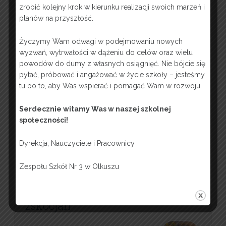
zrobić kolejny krok w kierunku realizacji swoich marzeń i
Week 5
planów na przyszłość.
Midterms
Życzymy Wam odwagi w podejmowaniu nowych
wyzwań, wytrwałości w dążeniu do celów oraz wielu
Week 6
powodów do dumy z własnych osiągnięć. Nie bójcie się
pytać, próbować i angażować w życie szkoły – jesteśmy
Week 7
tu po to, aby Was wspierać i pomagać Wam w rozwoju.
Week 8
Serdecznie witamy Was w naszej szkolnej
społeczności!
Week 9
Finals
Dyrekcja, Nauczyciele i Pracownicy
Zespołu Szkół Nr 3 w Olkuszu
zskocjan