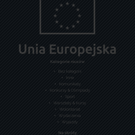
Kategorie niusów
Bez kategorii
Inne
Komunikaty
Konkursy & Olimpiady
Sport
Warsztaty & Kursy
Wolontariat
Wydarzenia
Wyjazdy
Na skróty