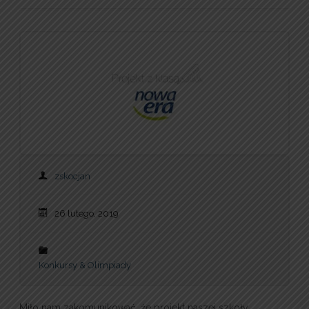
zskocjan
26 lutego, 2019
Konkursy & Olimpiady
Miło nam zakomunikować, że projekt naszej szkoły