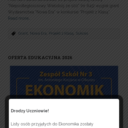
“Niepodległościowy Wielobój ze 100” (nr 645) wygrał grant
Wydawnictwa “Nowa Era” w konkursie “Projekt z Klasą”.
Read more…
,
,
,
Grant
Nowa Era
Projekt z Klasą
Sukces
OFERTA EDUKACYJNA 2026
Drodzy Uczniowie!
Listy osób przyjętych do Ekonomika zostały