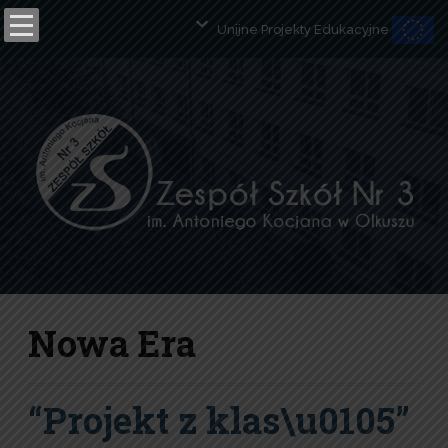
Unijne Projekty Edukacyjne
Open toolbar
Nowa Era
“Projekt z klas\u0105”