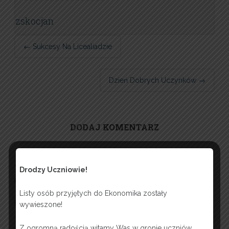
zskocjan
Post navigation
←
Sukcesy Na Licealiadzie
Dzień Dobrych Uczynków
→
DODAJ KOMENTARZ
Twój adres e-mail nie zostanie opublikowany.
Wymagane
Drodzy Uczniowie!
pola są oznaczone
*
Listy osób przyjętych do Ekonomika zostały
Komentarz
wywieszone!
Z ogromną radością witamy Was w gronie uczniów