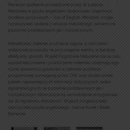
Pierwsze spotkanie prowadzone przez dr Łukasza
Mencnera w języku angielskim obejmowało znajomość
środków językowych – Use of English. Młodzież mogła
rozwiązywać zadania z arkusza maturalnego zarówno na
poziomie podstawowym jak i rozszerzonym.
Interaktywny materiał urozmaicił zajęcia, a ćwiczenia i
wskazówki pozwoliły na przyswajanie wiedzy w bardziej
efektywny sposób. Projekt Pogotowie Maturalne ma na celu
usystematyzowanie i powtórzenie materiału obejmującego
różne sprawności językowe w zakresie podstawy
programowej wymaganej przez CKE oraz dostarczenie
pakietu najważniejszych informacji dotyczących zadań
egzaminacyjnych na poziomie podstawowym jak i
rozszerzonym, które pozwolą samodzielnie przygotować
się do egzaminu dojrzałości. Wyjazd zorganizowały
nauczycielki języka angielskiego: Joanna Kurek i Beata
Bernacka.