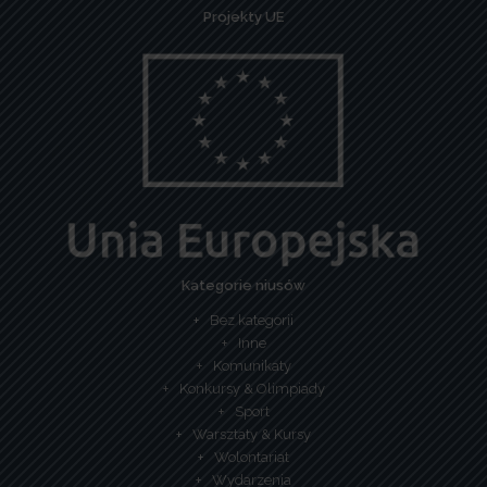
Projekty UE
Kategorie niusów
Bez kategorii
Inne
Komunikaty
Konkursy & Olimpiady
Sport
Warsztaty & Kursy
Wolontariat
Wydarzenia