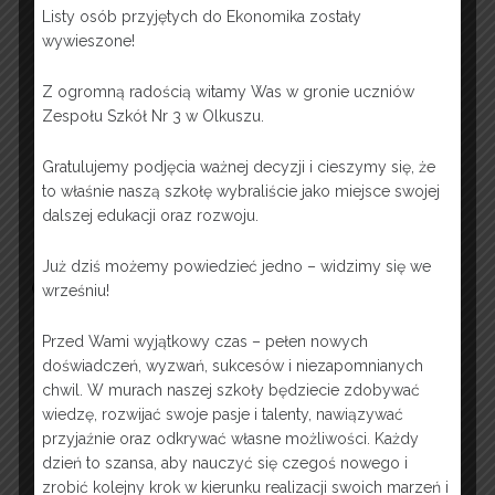
Listy osób przyjętych do Ekonomika zostały
wywieszone!
zskocjan
Z ogromną radością witamy Was w gronie uczniów
Post navigation
Zespołu Szkół Nr 3 w Olkuszu.
←
Dzień Handlowca 2024
Gratulujemy podjęcia ważnej decyzji i cieszymy się, że
Sukces Naszego Ucznia W Olimpiadzie Wiedzy
to właśnie naszą szkołę wybraliście jako miejsce swojej
Ekonomicznej
→
dalszej edukacji oraz rozwoju.
Już dziś możemy powiedzieć jedno – widzimy się we
OFERTA EDUKACYJNA 2026
wrześniu!
Przed Wami wyjątkowy czas – pełen nowych
doświadczeń, wyzwań, sukcesów i niezapomnianych
chwil. W murach naszej szkoły będziecie zdobywać
wiedzę, rozwijać swoje pasje i talenty, nawiązywać
przyjaźnie oraz odkrywać własne możliwości. Każdy
dzień to szansa, aby nauczyć się czegoś nowego i
zrobić kolejny krok w kierunku realizacji swoich marzeń i