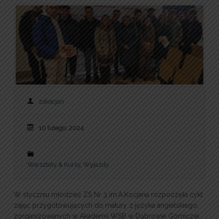
zskocjan
10 lutego, 2024
Warsztaty & Kursy
,
Wyjazdy
W styczniu młodzież ZS Nr 3 im.A.Kocjana rozpoczęła cykl
zajęć przygotowujących do matury z języka angielskiego,
zorganizowanych w Akademii WSB w Dąbrowie Górniczej.