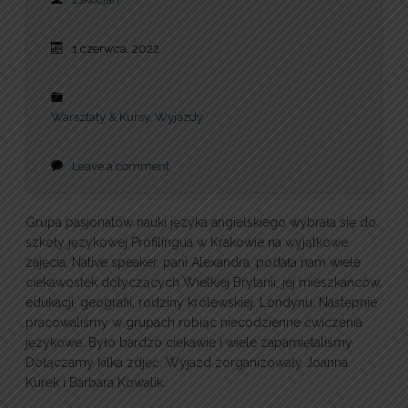
1 czerwca, 2022
Warsztaty & Kursy
,
Wyjazdy
Leave a comment
Grupa pasjonatów nauki języka angielskiego wybrała się do
szkoły językowej Profilingua w Krakowie na wyjątkowe
zajęcia. Native speaker, pani Alexandra, podała nam wiele
ciekawostek dotyczących Wielkiej Brytanii, jej mieszkańców,
edukacji, geografii, rodziny królewskiej, Londynu. Następnie
pracowaliśmy w grupach robiąc niecodzienne ćwiczenia
językowe. Było bardzo ciekawie i wiele zapamiętaliśmy.
Dołączamy kilka zdjęć. Wyjazd zorganizowały Joanna
Kurek i Barbara Kowalik.