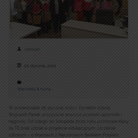
zskocjan
20 stycznia, 2021
Warsztaty & Kursy
W poniedziałek 18 stycznia 2021 r. Dyrektor szkoły
Wojciech Panek uroczyście wręczył uczniom upominki i
nagrody. Od lutego do listopada 2020 roku uczniowie klasy
2a TE brali udział w projekcie edukacyjnym „Uczelnie
szkołom – o finansach z Narodowym Bankiem Polskim.