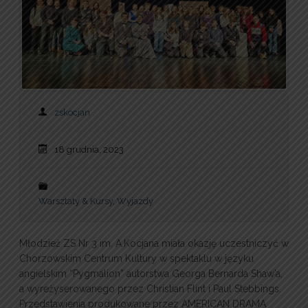
zskocjan
18 grudnia, 2023
Warsztaty & Kursy
,
Wyjazdy
Młodzież ZS Nr 3 im. A.Kocjana miała okazję uczestniczyć w
Chorzowskim Centrum Kultury w spektaklu w języku
angielskim “Pygmalion” autorstwa Georga Bernarda Shaw’a,
a wyreżyserowanego przez Christian Flint i Paul Stebbings.
Przedstawienia produkowane przez AMERICAN DRAMA