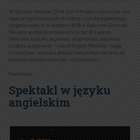
W styczniu młodzież ZS Nr 3 im.A.Kocjana rozpoczęła cykl
zajęć przygotowujących do matury z języka angielskiego,
zorganizowanych w Akademii WSB w Dąbrowie Górniczej.
Pierwsze spotkanie prowadzone przez dr Łukasza
Mencnera w języku angielskim obejmowało znajomość
środków językowych – Use of English. Młodzież mogła
rozwiązywać zadania z arkusza maturalnego zarówno na
poziomie podstawowym jak i rozszerzonym.
Read more…
Spektakl w języku
angielskim