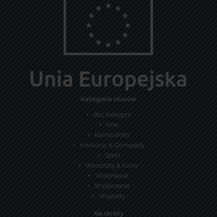
Kategorie niusów
Bez kategorii
Inne
Komunikaty
Konkursy & Olimpiady
Sport
Warsztaty & Kursy
Wolontariat
Wydarzenia
Wyjazdy
Na skróty