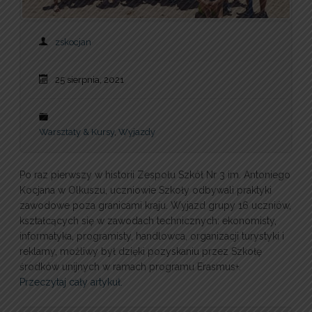
zskocjan
25 sierpnia, 2021
Warsztaty & Kursy
,
Wyjazdy
Po raz pierwszy w historii Zespołu Szkół Nr 3 im. Antoniego
Kocjana w Olkuszu, uczniowie Szkoły odbywali praktyki
zawodowe poza granicami kraju. Wyjazd grupy 16 uczniów,
kształcących się w zawodach technicznych: ekonomisty,
informatyka, programisty, handlowca, organizacji turystyki i
reklamy, możliwy był dzięki pozyskaniu przez Szkołę
środków unijnych w ramach programu Erasmus+.
Przeczytaj cały artykuł.