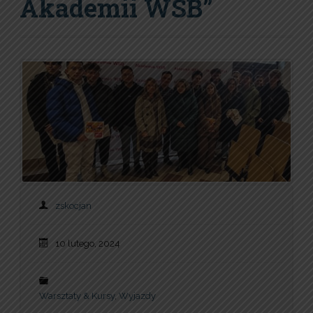
Akademii WSB”
zskocjan
10 lutego, 2024
Warsztaty & Kursy
,
Wyjazdy