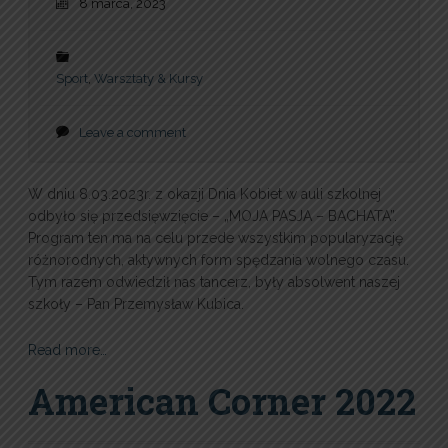
8 marca, 2023
Sport
,
Warsztaty & Kursy
Leave a comment
W dniu 8.03.2023r. z okazji Dnia Kobiet w auli szkolnej
odbyło się przedsięwzięcie – „MOJA PASJA – BACHATA”.
Program ten ma na celu przede wszystkim popularyzację
różnorodnych, aktywnych form spędzania wolnego czasu.
Tym razem odwiedził nas tancerz, były absolwent naszej
szkoły – Pan Przemysław Kubica.
Read more…
American Corner 2022