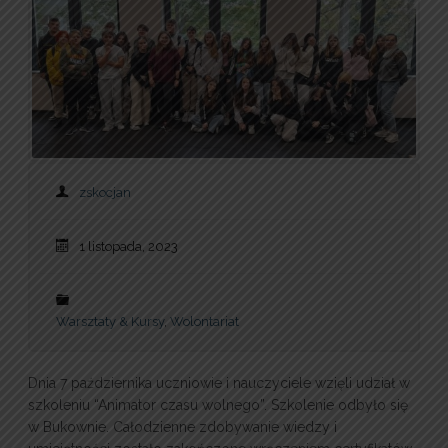
zskocjan
1 listopada, 2023
Warsztaty & Kursy
,
Wolontariat
Dnia 7 października uczniowie i nauczyciele wzięli udział w
szkoleniu “Animator czasu wolnego”. Szkolenie odbyło się
w Bukownie. Całodzienne zdobywanie wiedzy i