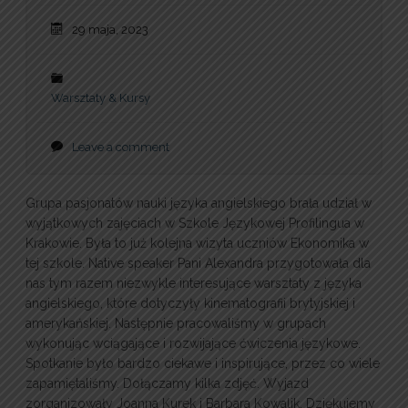
29 maja, 2023
Warsztaty & Kursy
Leave a comment
Grupa pasjonatów nauki języka angielskiego brała udział w
wyjątkowych zajęciach w Szkole Językowej Profilingua w
Krakowie. Była to już kolejna wizyta uczniów Ekonomika w
tej szkole. Native speaker Pani Alexandra przygotowała dla
nas tym razem niezwykle interesujące warsztaty z języka
angielskiego, które dotyczyły kinematografii brytyjskiej i
amerykańskiej. Następnie pracowaliśmy w grupach
wykonując wciągające i rozwijające ćwiczenia językowe.
Spotkanie było bardzo ciekawe i inspirujące, przez co wiele
zapamiętaliśmy. Dołączamy kilka zdjęć. Wyjazd
zorganizowały Joanna Kurek i Barbara Kowalik. Dziękujemy