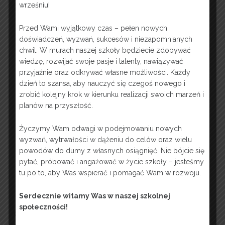
wrześniu!
Przed Wami wyjątkowy czas – pełen nowych
doświadczeń, wyzwań, sukcesów i niezapomnianych
chwil. W murach naszej szkoły będziecie zdobywać
wiedzę, rozwijać swoje pasje i talenty, nawiązywać
przyjaźnie oraz odkrywać własne możliwości. Każdy
dzień to szansa, aby nauczyć się czegoś nowego i
zskocjan
zrobić kolejny krok w kierunku realizacji swoich marzeń i
planów na przyszłość.
28 września, 2022
Życzymy Wam odwagi w podejmowaniu nowych
wyzwań, wytrwałości w dążeniu do celów oraz wielu
powodów do dumy z własnych osiągnięć. Nie bójcie się
Warsztaty & Kursy
,
Wolontariat
,
Wyjazdy
pytać, próbować i angażować w życie szkoły – jesteśmy
tu po to, aby Was wspierać i pomagać Wam w rozwoju.
Leave a comment
Serdecznie witamy Was w naszej szkolnej
społeczności!
Od 23.09 do 25.09 przedstawiciele naszych wolontariuszy: