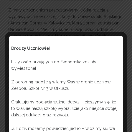
Z mały opóźnieniem przedstawiamy krótką relację z
wyprawy uczniów naszej szkoły do Uniwersytetu Śląskiego
i American Corner w Katowicach, którą zorganizowała pani
Barbara Kowalik. Mieliśmy super okazję wziąć udział w
zajęciach j.angielskiego, które prowadził pan Marek
Konieczniak. Nasze zajęcia dotyczyły nowych trendów w
Drodzy Uczniowie!
prowadzeniu biznesu. Pan Marek Konieczniak jest
pasjonatem odkrywania humanistycznych aspektów
technologii zarówno w biznesie jak i w oświacie.
Listy osób przyjętych do Ekonomika zostały
wywieszone!
Read more…
Z ogromną radością witamy Was w gronie uczniów
Nasi wolontariusze na
Zespołu Szkół Nr 3 w Olkuszu.
szkoleniu
Gratulujemy podjęcia ważnej decyzji i cieszymy się, że
to właśnie naszą szkołę wybraliście jako miejsce swojej
dalszej edukacji oraz rozwoju.
Już dziś możemy powiedzieć jedno – widzimy się we